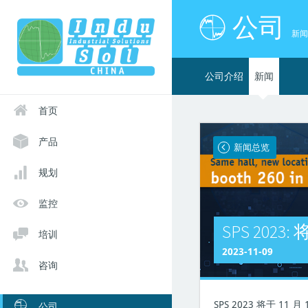
公司
& 解决方案
方式
新闻
术(北京) 有限公司
公司介绍
新闻
区望京中环南路7号A楼3层
766911 / 84787311
首页
du-sol.com
产品
新闻总览
规划
监控
SPS 202
培训
2023-11-09
咨询
SPS 2023 将于 
公司